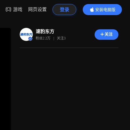
游戏
网页设置
登录
安装电脑版
内容更精彩
速豹东方
关注
粉丝
2.2万
|
关注
3