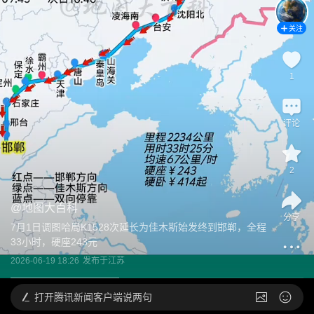
关注
1
评论
2
@
地图大百科
分享
7月1日调图哈局K1528次延长为佳木斯始发终到邯郸，全程
33小时，硬座243元
2026-06-19 18:26
发布于
江苏
打开
腾讯新闻客户端说两句