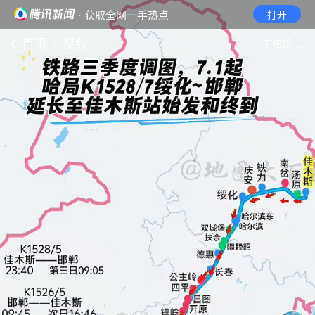
· 获取全网一手热点
打开
首页
视频
无障碍