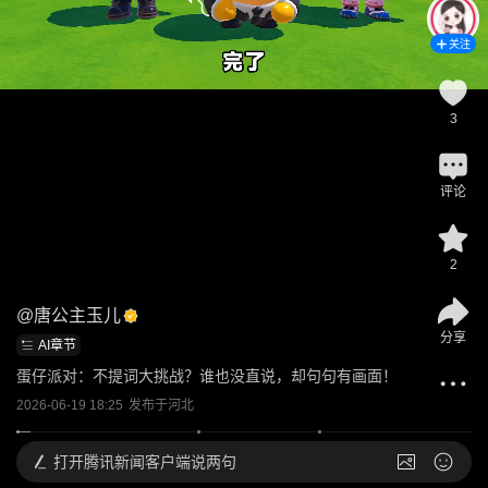
关注
3
评论
2
@
唐公主玉儿
分享
AI章节
蛋仔派对：不提词大挑战？谁也没直说，却句句有画面！
2026-06-19 18:25
发布于
河北
打开
腾讯新闻客户端说两句