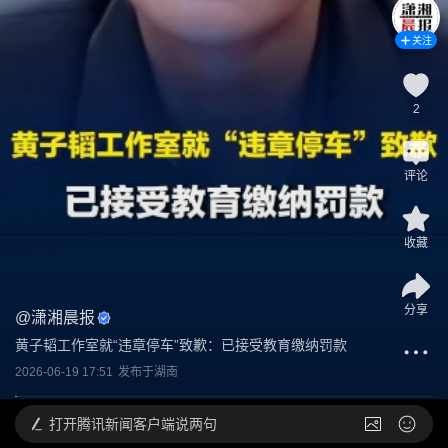
关注
2
评论
收藏
分享
@
潇湘晨报
黄子韬工作室就“违章停车”致歉：已接受教育缴纳罚款
2026-06-19 17:51
发布于
湖南
打开
腾讯新闻客户端说两句