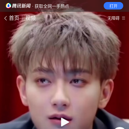
· 获取全网一手热点
打开
首页
视频
无障碍