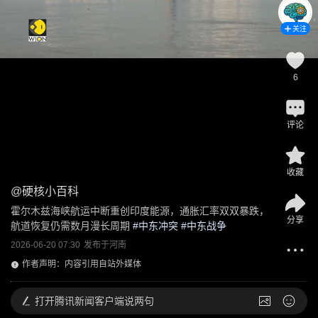
关注
6
评论
收藏
@
硬核小百科
霍尔木兹海峡航运中断重创印度能源，通胀汇率双双暴跌，
分享
航道恢复仍需数月漫长周期
 #
中东冲突
 #
中东战争
2026-06-20 07:30
发布于
河南
作者声明：内容引用自站外媒体
打开
腾讯新闻客户端说两句