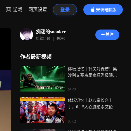
游戏
网页设置
登录
安装电脑版
内容更精彩
痴迷的snooker
关注
粉丝
1410
|
关注
0
作者最新视频
体坛记忆｜针尖对麦芒！奥
沙利文赛点局疯狂秀极限操
作，塞尔比心提到嗓子眼
1314
|
02:46
08-02
体坛记忆｜赵心童长台上
手，6：5大心脏绝杀艾伦，
开启冠军收割
4
|
04:10
08-02