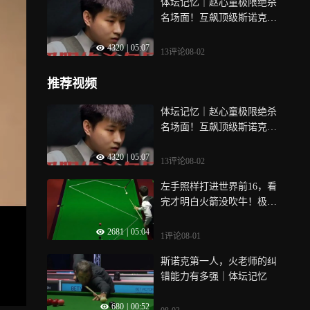
体坛记忆｜赵心童极限绝杀
名场面！互飙顶级斯诺克，
最后时刻争黑定乾坤
4320
|
05:07
13评论
08-02
推荐视频
体坛记忆｜赵心童极限绝杀
名场面！互飙顶级斯诺克，
最后时刻争黑定乾坤
4320
|
05:07
13评论
08-02
左手照样打进世界前16，看
完才明白火箭没吹牛！极致
控球太丝滑｜体坛记忆
2681
|
05:04
1评论
08-01
斯诺克第一人，火老师的纠
错能力有多强｜体坛记忆
680
|
00:52