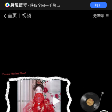
· 获取全网一手热点
打开
首页
视频
无障碍