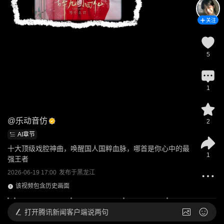
关注
5
1
@
乐动音仿
2
AI章节
十大顶级戏腔神曲，唤醒国人国粹血脉，哪首是你心中的最
1
强王者
2026-06-19 17:00
发布于
黑龙江
该视频包含历史画面
打开
腾讯新闻客户端说两句