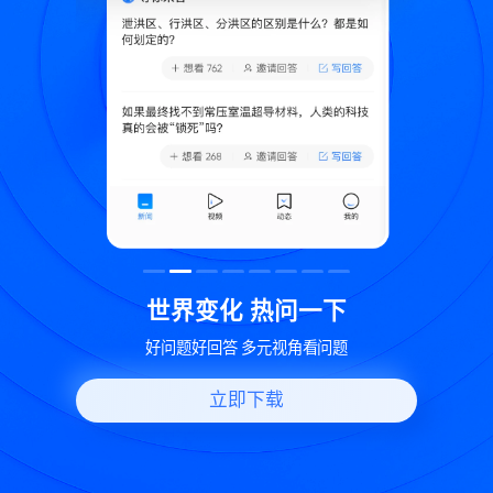
致
世界变化 热问一下
好问题好回答 多元视角看问题
立即下载