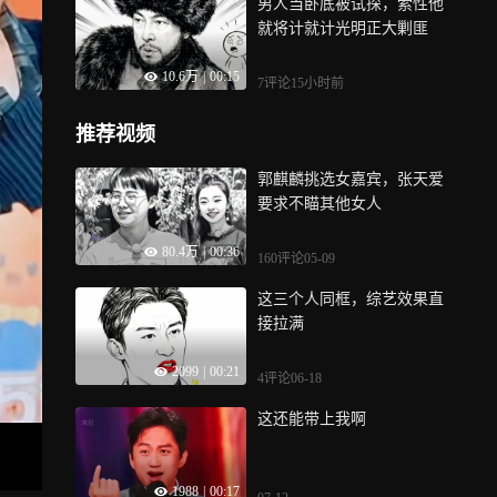
男人当卧底被试探，索性他
就将计就计光明正大剿匪
10.6万
|
00:15
7评论
15小时前
推荐视频
郭麒麟挑选女嘉宾，张天爱
要求不瞄其他女人
80.4万
|
00:36
160评论
05-09
这三个人同框，综艺效果直
接拉满
2099
|
00:21
4评论
06-18
这还能带上我啊
1988
|
00:17