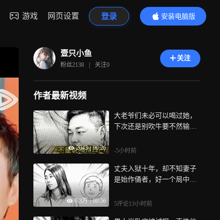
游戏
网页设置
登录
安装电脑版
内容更精彩
壹只小鱼
关注
粉丝
2138
|
关注
0
作者最新视频
大老爷们未必可以喝过她，
下次还是别吹牛要不然输了
怎么办
2043
|
00:26
-5小时前
丈夫入狱十年，却不知妻子
是始作俑者，好一个局中局
中局
6.3万
|
00:56
5评论
13小时前