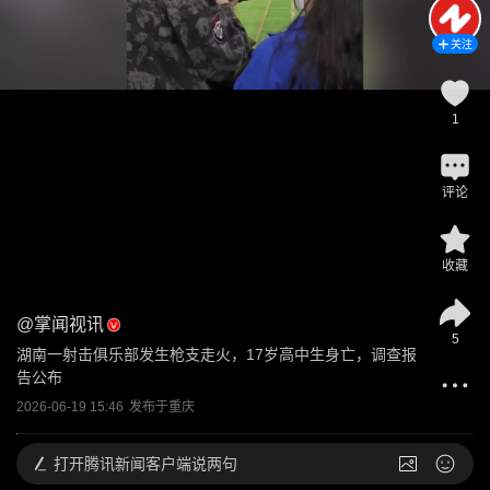
关注
1
评论
收藏
@
掌闻视讯
5
湖南一射击俱乐部发生枪支走火，17岁高中生身亡，调查报
告公布
2026-06-19 15:46
发布于
重庆
打开
腾讯新闻客户端说两句