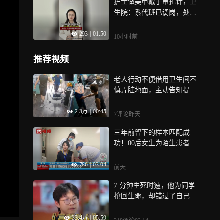
护士做美甲戴手串扎针，卫
生院：系代班已调岗，处罚
个人，更该看到管理之弊
293
|
01:50
10小时前
推荐视频
老人行动不便借用卫生间不
慎弄脏地面，主动告知提出
赔偿，年轻店员坚决拒收并
2.3万
|
00:45
自行打扫
7评论
昨天
三年前留下的样本匹配成
功！00后女生为陌生患者点
亮生命希望
786
|
03:04
前天
7 分钟生死时速，他为同学
抢回生命，却错过了自己的
高考 | 纪录片
33.4万
|
05:59