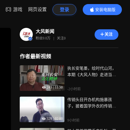
游戏
网页设置
登录
安装电脑版
内容更精彩
大风新闻
关注
粉丝
9.0万
|
关注
0
作者最新视频
执长安笔墨，绘时代山河，
本期《大风人物》走进当代
长安画派领军人物、中国画
243
|
11:50
人物大家王西京的艺术世
-2小时前
界，听他如何一笔一画，沉
传销头目开办机构施暴孩
淀东方气韵，承载家国情怀
子，披着国学外衣的传销式
培训机构，谁在为灰色矫治
329
|
02:00
机构开绿灯
9小时前