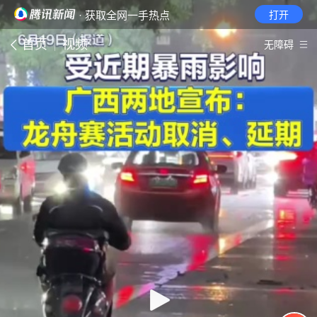
· 获取全网一手热点
打开
首页
视频
无障碍