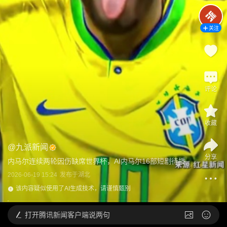
关注
评论
收藏
@
九派新闻
分享
内马尔连续两轮因伤缺席世界杯，AI内马尔16部短剧待播
2026-06-19 15:24
发布于
湖北
该内容疑似使用了AI生成技术，请谨慎甄别
打开
腾讯新闻客户端说两句