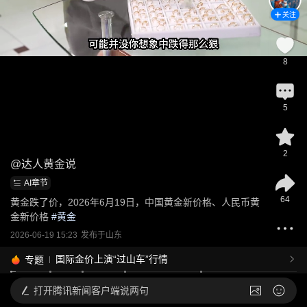
关注
8
5
2
@
达人黄金说
AI章节
64
黄金跌了价，2026年6月19日，中国黄金新价格、人民币黄
金新价格
 #
黄金
2026-06-19 15:23
发布于
山东
国际金价上演“过山车”行情
专题
打开
腾讯新闻客户端说两句