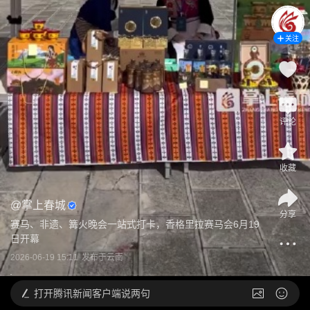
关注
评论
收藏
@
掌上春城
分享
赛马、非遗、篝火晚会一站式打卡，香格里拉赛马会6月19
日开幕
2026-06-19 15:11
发布于
云南
打开
腾讯新闻客户端说两句