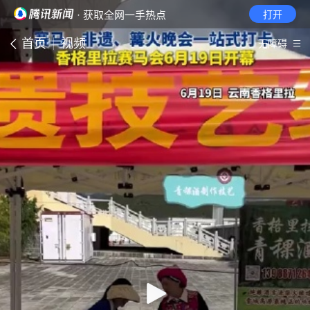
· 获取全网一手热点
打开
首页
视频
无障碍