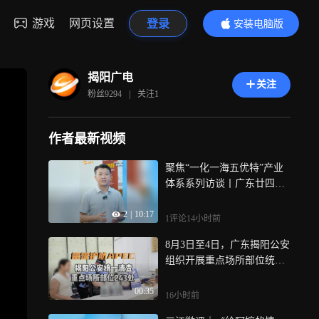
游戏
网页设置
登录
安装电脑版
内容更精彩
揭阳广电
关注
粉丝
9294
|
关注
1
作者最新视频
聚焦“一化一海五优特”产业
体系系列访谈丨广东廿四
味：百年草本守正创新 一杯
2
|
10:17
凉茶跨越四海
1评论
14小时前
8月3日至4日，广东揭阳公安
组织开展重点场所部位统一
清查整治行动，共出动警力
00:35
近2000人次，清查重点场所
16小时前
部位243处，盘查人员2000多