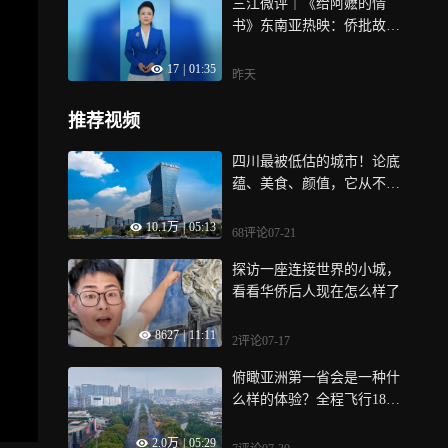
三江微评｜《给阿嬷的情
名
书》东南亚热映：侨批故事
出海引乡愁
17
|
01:35
昨天
推荐视频
四川最被低估的城市！论底
蕴、美食、颜值，它从不输
成渝
10.1万
|
05:13
68评论
07-21
探访一座连接世界的小城，
看看华侨后人现在怎么样了
8627
|
11:11
2评论
07-17
俯瞰亚洲第一省会是一种什
么样的体验？全程飞行18公
里，带你飞越广州大道
2.0万
|
05:29