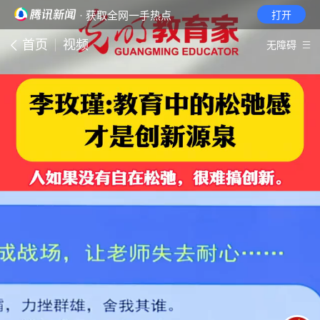
· 获取全网一手热点
打开
首页
视频
无障碍