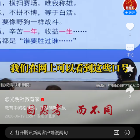
关注
1
评论
2
3
@
光明社教育家
教育中的松弛感，才是创新源泉
2026-06-19 15:07
发布于
北京
打开
腾讯新闻客户端说两句