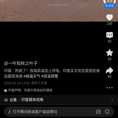
关注
105
45
16
@
一叶知秋之叶子
印媒：热疯了！极端高温加上停电，印度孟买贫民窟居民被
迫露宿海滩
 #
极端天气
 #
高温预警
93
2026-06-19 14:58
发布于
天津
作者声明：内容引用自站外媒体
印度媒体视角
合集
打开
腾讯新闻客户端说两句