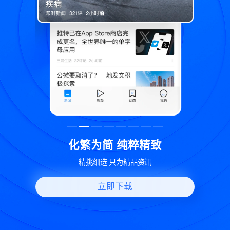
致
世界变化 热问一下
好问题好回答 多元视角看问题
立即下载