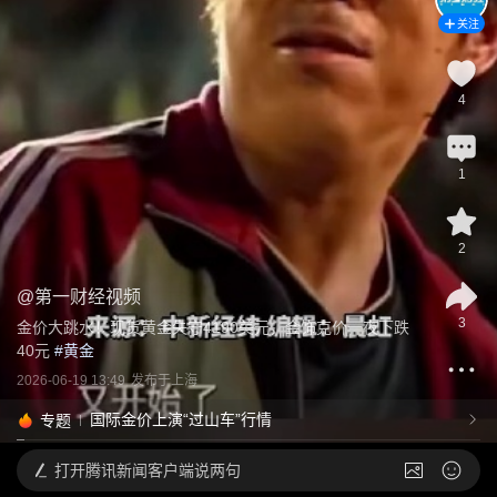
关注
4
1
2
@
第一财经视频
3
金价大跳水！现货黄金失守4190美元，金饰克价一夜下跌
40元
 #
黄金
2026-06-19 13:49
发布于
上海
国际金价上演“过山车”行情
专题
打开
腾讯新闻客户端说两句