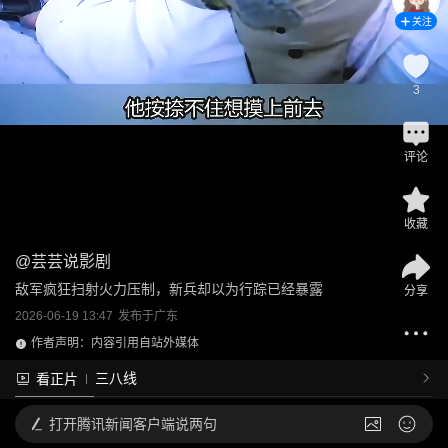
关注
3
评论
收藏
@
芸芸说影剧
敌军疯狂扫射火力压制，新兵却以为行踪已经暴露
分享
2026-06-19 13:47
发布于
广东
作者声明：内容引用自站外媒体
三八线
看正片
打开
腾讯新闻客户端说两句