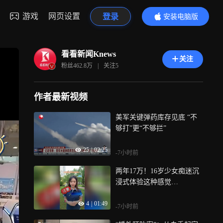
游戏
网页设置
登录
安装电脑版
内容更精彩
看看新闻Knews
关注
粉丝
462.8万
|
关注
5
作者最新视频
美军关键弹药库存见底 “不
够打”更“不够拦”
25
|
02:25
-7小时前
两年17万！16岁少女痴迷沉
浸式体验这种感觉…
4
|
01:49
-7小时前