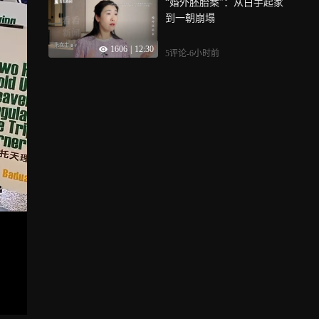
“婚外胚胎案”：从白手起家
到一朝崩塌
1606
|
12:30
5评论
-6小时前