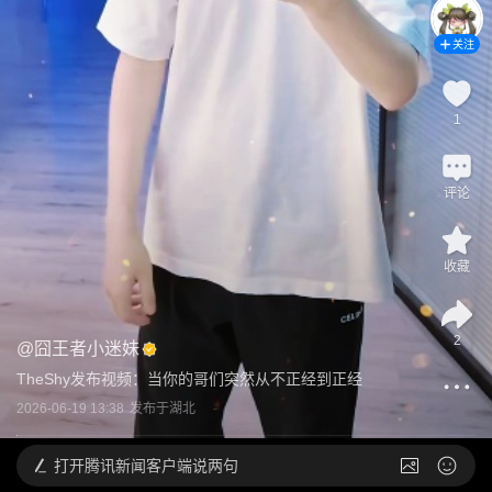
关注
1
评论
收藏
2
@
囧王者小迷妹
TheShy发布视频：当你的哥们突然从不正经到正经
2026-06-19 13:38
发布于
湖北
打开
腾讯新闻客户端说两句