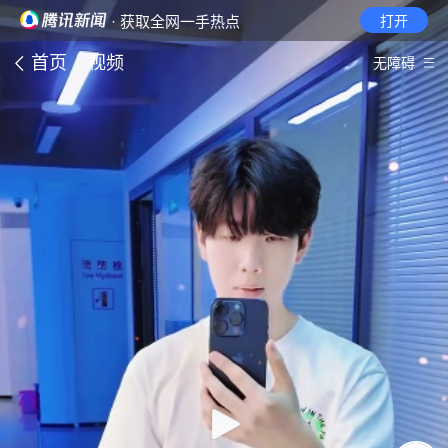
· 获取全网一手热点
打开
首页
视频
无障碍