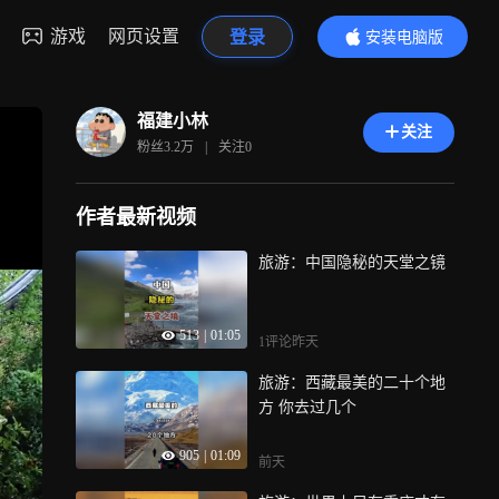
游戏
网页设置
登录
安装电脑版
内容更精彩
福建小林
关注
粉丝
3.2万
|
关注
0
作者最新视频
旅游：中国隐秘的天堂之镜
513
|
01:05
1评论
昨天
旅游：西藏最美的二十个地
方 你去过几个
905
|
01:09
前天