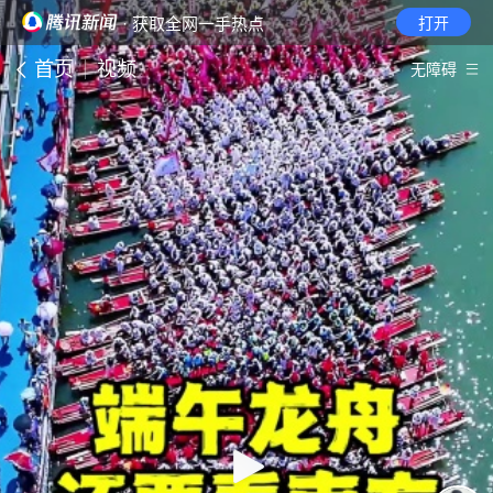
· 获取全网一手热点
打开
首页
视频
无障碍