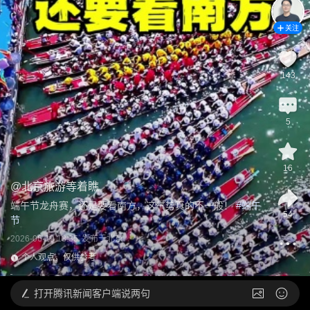
关注
143
5
16
@
北京旅游等着瞧
端午节龙舟赛，还是要看南方，这气势真的不一般！
 #
端午
54
节
2026-06-19 13:35
发布于
北京
个人观点，仅供参考
打开
腾讯新闻客户端说两句