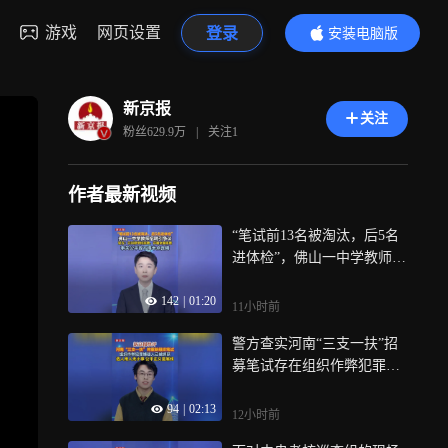
游戏
网页设置
登录
安装电脑版
内容更精彩
新京报
关注
粉丝
629.9万
|
关注
1
作者最新视频
“笔试前13名被淘汰，后5名
进体检”，佛山一中学教师招
聘引争议，官方：已叫停学
142
|
01:20
校招聘，开展全面核查，事
11小时前
关公平容不得半点含糊
警方查实河南“三支一扶”招
募笔试存在组织作弊犯罪行
为，官方：河南“三支一扶”
94
|
02:13
笔试成绩取消，定于8月22日
12小时前
重新组织笔试，新京报快