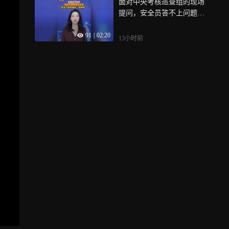
面对中央考核巡查组的现场
评：选人用人无小事，公平
提问，安全员答不上问题，
正义是底线
转头掏出手机偷偷搜答案，
91
|
02:20
新京报快评：安全不能靠临
13小时前
时“抱佛脚”