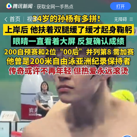
· 获取全网一手热点
打开
首页
视频
无障碍