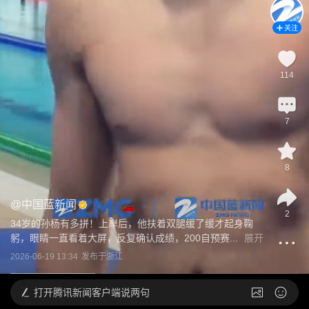
关注
114
7
8
@
中国蓝新闻
2
34岁的孙杨有多拼！上岸后，他扶着双腿缓了缓才起身鞠
躬，眼睛一直看着大屏，反复确认成绩，200自预赛...
展开
2026-06-19 13:34
发布于
浙江
打开
腾讯新闻客户端说两句