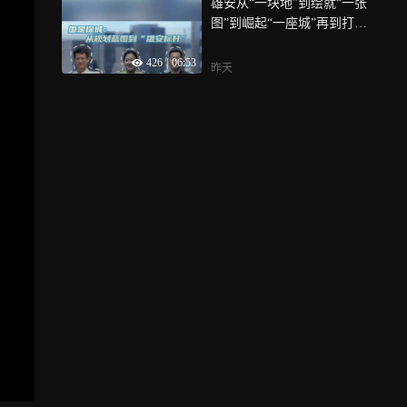
雄安从“一块地”到绘就“一张
能做到了”，斯图尔特则反驳
图”到崛起“一座城”再到打造
称，不能以“杀得慢”“可以做
“一个样板”，现代化城市图
得更快”为借口，否认以色列
426
|
06:53
景愈发清晰，“雄安质量”这
种族灭绝的罪行，斯图尔特
昨天
四个字始终贯穿在每一块砖
还质问费特曼：以色列和巴
瓦、每一道工序之中，什么
勒斯坦都无法完全控制“内部
是“雄安质量”？它如何从规
的暴力分子”，凭什么以色列
划理念落地为一砖一瓦的现
就能以此为理由不许巴勒斯
实？今天，我们就来破解从
坦建国，以色列凭什么决定
规划蓝图到“雄安标杆”的建
谁有资格建国？斯图尔特还
造密码
表示，美国在中东政策上正
在“脸谱化”“去人性化”各类
群体，这将导致美国丧失解
决现有矛盾的能力