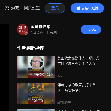
游戏
网页设置
登录
安装电脑版
内容更精彩
国是直通车
关注
粉丝
16.6万
|
关注
1
作者最新视频
美国犹太裔媒体人、脱口秀
节目《每日秀》主持人乔恩·
斯图尔特（囧司徒）在其8月
599
|
02:44
6日发布的节目中，采访了亲
昨天
以色列的美国民主党籍参议
伴着肖战的歌声，打卡重
员约翰·费特曼，在采访中，
庆，晚安好梦！
费特曼否认以色列在巴勒斯
坦加沙地带实施种族灭绝，
1043
|
01:01
宣称“以色列要真想消灭更多
9评论
昨天
的巴勒斯坦人，那他们早就