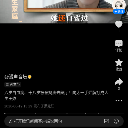
关注
1
评论
收藏
@
漫声音坛
AI章节
3
六岁白血病、十八岁被亲妈卖去舞厅！向太一手烂牌打成人
生王炸
2026-06-19 13:29
发布于
黑龙江
打开
腾讯新闻客户端说两句