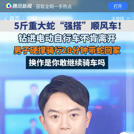
· 获取全网一手热点
打开
首页
视频
无障碍