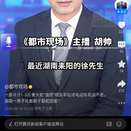
关注
115
31
24
@
都市现场
211
一身冷汗！5斤重大蛇“强搭”顺风车钻进电动车死活不走，
湖南一男子壮着胆子载蛇回家
2026-06-19 13:29
发布于
江西
打开
腾讯新闻客户端说两句