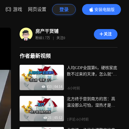
游戏
网页设置
登录
安装电脑版
内容更精彩
房产干货铺
关注
粉丝
1.7万
|
关注
0
作者最新视频
人均GDP全国第6，硬核家底
数不过来的天津，怎么就“衰
落”了？
453
|
04:14
-6小时前
北方终于尝到南方的苦：高
温没那么可怕，湿热才是真
正考验
21
|
05:12
1评论
-6小时前