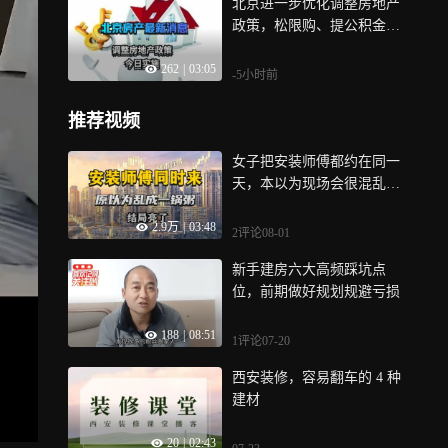
北京进一步优化调整房地产
政策，松限购、提公积金额
度
262
|
03:05
-5小时前
推荐视频
女子把安装师傅都约在同一
天，本以为现场会很混乱，
不料秒‘开挂’：有问题立马
2.9万
|
03:48
解决
2评论
08-01
新手建房六大高频踩坑点
位，前期做好规划规避亏损
188
|
08:51
1评论
07-20
西安装修，容易翻车的 4 种
建材
20
|
02:43