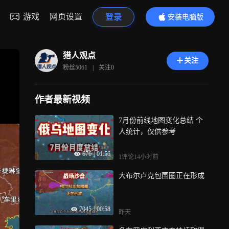
游戏
网页设置
登录
安装电脑版
内容更精彩
猎人观点
关注
粉丝
5061
|
关注
0
作者最新视频
7月份前线地图变化总结 个
人统计，仅供参考
676
|
01:56
1评论
14小时前
大布尔卢克包围圈正在形成
7045
|
00:58
昨天