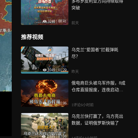
多布罗皮利亚方向持续取得
突破
3248
|
00:41
前天
推荐视频
乌克兰“爱国者”拦截弹耗
尽？
1049
|
01:20
昨天
俄电商巨头被乌军炸服，8成
仓库直接报废，连夜启动大
逃亡计划？
6223
|
01:06
1评论
6小时前
乌克兰快打赢了，乌方亮出
数据，证明俄罗斯快输了
2.9万
|
03:06