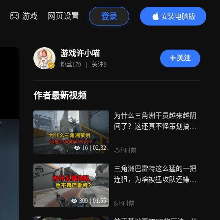
游戏
网页设置
登录
安装电脑版
内容更精彩
游戏许小喵
关注
粉丝
179
|
关注
9
作者最新视频
为什么三角洲干员越来越阴
间了？这还真不怪策划搞那
么多阴间干员
16
|
02:32
-5小时前
三角洲巴雷特这么猛的一把
连狙，为啥被猛攻队还嫌弃
得不行？
309
|
01:55
8小时前