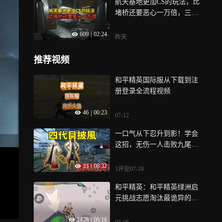
航天基地更加CS的玩法，比
堵桥还要恶心一万倍，三角
洲玩家都头疼
609
|
02:24
昨天
推荐视频
和平精英国际服从下载到注
册登录全流程视频
46
|
00:23
07-12
一口气从下忍升到影！学会
这招，无伤一人击败九尾吃
鸡
33
|
08:32
1评论
07-19
和平精英：和平精英绿洲启
元挑战志愿淘汰最诡异的地
图
1428
|
00:16