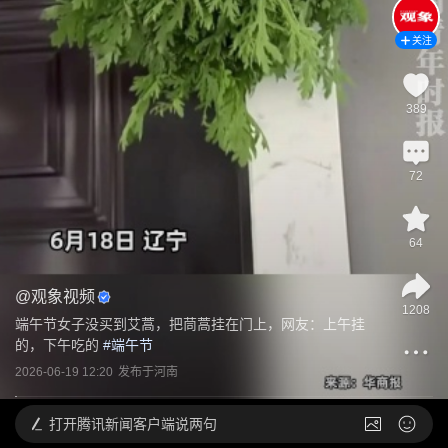
关注
389
72
64
@
观象视频
1208
端午节女子没买到艾蒿，把茼蒿挂在门上，网友：上午挂
的，下午吃的
 #
端午节
2026-06-19 12:20
发布于
河南
打开
腾讯新闻客户端说两句