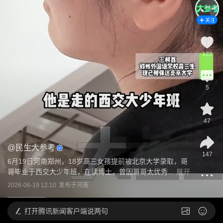
关注
122
5
47
@
民生大参考
147
6月19日河南郑州，18岁高三女孩提前被北京大学录取，哥
哥毕业于西交大少年班，在读博士，曾因哥哥太优秀...
展开
2026-06-19 12:10
发布于
河南
打开
腾讯新闻客户端说两句