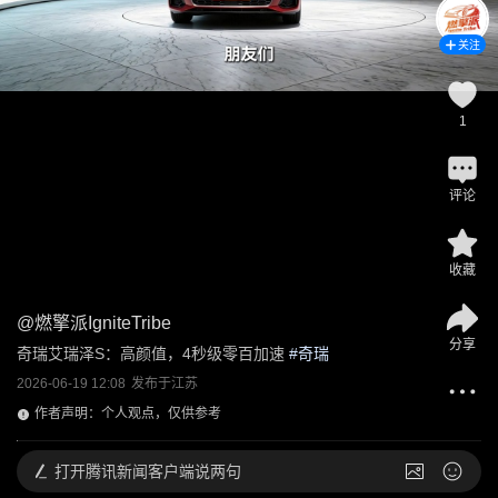
关注
1
评论
收藏
@
燃擎派IgniteTribe
分享
奇瑞艾瑞泽S：高颜值，4秒级零百加速
 #
奇瑞
2026-06-19 12:08
发布于
江苏
作者声明：个人观点，仅供参考
打开
腾讯新闻客户端说两句