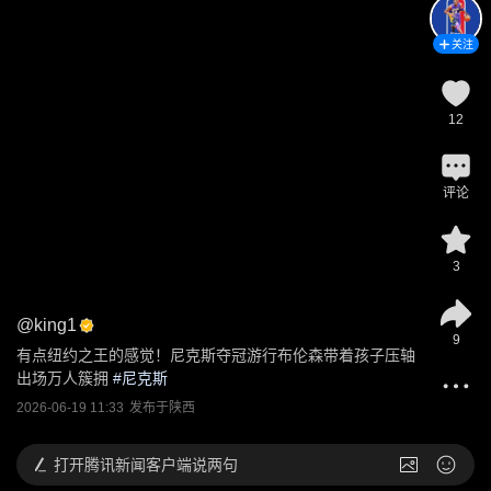
关注
12
评论
3
@
king1
9
有点纽约之王的感觉！尼克斯夺冠游行布伦森带着孩子压轴
出场万人簇拥
 #
尼克斯
2026-06-19 11:33
发布于
陕西
打开
腾讯新闻客户端说两句