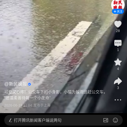
关注
28
1
4
@
新民晚报
3
可爱又心疼！公交车下的小身影，小猫为躲雨追赶公交车，
“愿温柔善待每一个小生命”
2026-06-19 11:04
发布于
上海
打开
腾讯新闻客户端说两句