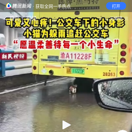
· 获取全网一手热点
打开
首页
视频
无障碍