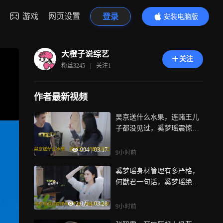
游戏
网页设置
登录
安装电脑版
内容更精彩
大橙子说综艺
关注
粉丝
3245
|
关注
1
作者最新视频
吴京送什么水果，连赌王儿
子都没见过，奚梦瑶震惊丨
三重奏
994
|
03:17
9小时前
奚梦瑶身材管理有多严格，
何猷君一句话，奚梦瑶绝食
丨三重奏
2.0万
|
03:28
9小时前