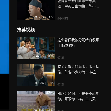
张智霖一开口狂飙十级英
语，中英自由切换，陈小春
社恐直接跑开丨综艺
5314
|
03:22
9小时前
推荐视频
这个暑假我被分配给白敬亭
了|特立独行
812
|
00:25
07-28
有关系就是好办事，事半功
倍，节省不少力气！|特立独
行
1267
|
01:05
07-28
邓超：勉啊，不是哥不心疼
你，哥跟你一样，三九天下
大雪穿个裤衩子
4336
|
03:13