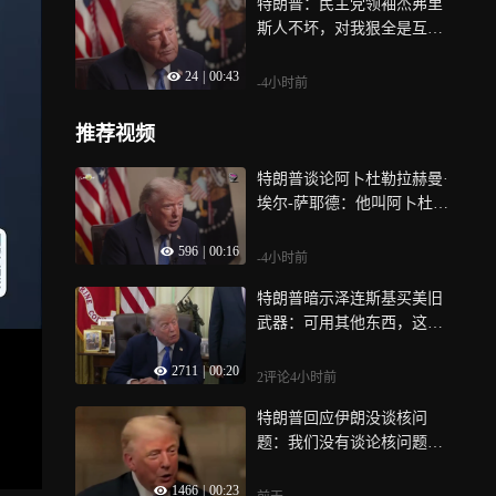
特朗普：民主党领袖杰弗里
斯人不坏，对我狠全是互怼
出来的，见一面其实挺合拍
24
|
00:43
-4小时前
推荐视频
特朗普谈论阿卜杜勒拉赫曼·
埃尔-萨耶德：他叫阿卜杜
勒，但我叫他阿卜杜拉，后
596
|
00:16
面一长串名字
-4小时前
特朗普暗示泽连斯基买美旧
武器：可用其他东西，这些
是稍微旧一点的型号也有
2711
|
00:20
效，非要新的？
2评论
4小时前
特朗普回应伊朗没谈核问
题：我们没有谈论核问题？
那我谈了什么？我们在那儿
1466
|
00:23
干坐着转指甲玩吗？