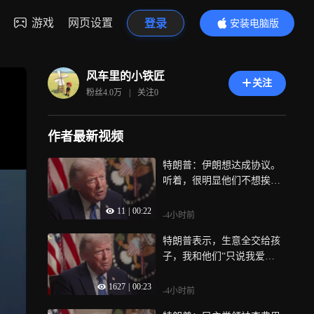
游戏
网页设置
登录
安装电脑版
内容更精彩
风车里的小铁匠
关注
粉丝
4.0万
|
关注
0
作者最新视频
特朗普：伊朗想达成协议。
听着，很明显他们不想挨
打。他们想达成协议。所
11
|
00:22
以，我们走着瞧吧
-4小时前
特朗普表示，生意全交给孩
子，我和他们“只说我爱
你”，他们都是好孩子
1627
|
00:23
-4小时前