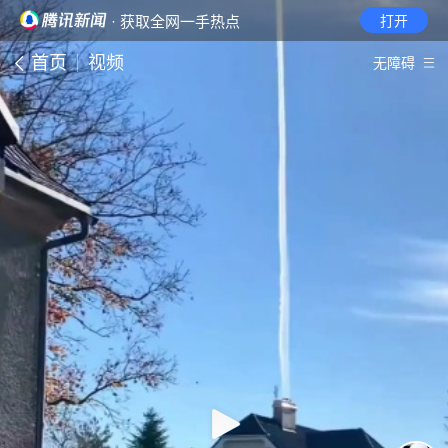
· 获取全网一手热点
打开
首页
视频
无障碍