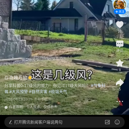
关注
10
评论
8
@
奇趣万物
分享科普0-17级风的威力！你见过17级大风吗？
 #
气象科
5
普
 #
大风预警
 #
自然灾害
 #
极端天气
2026-06-19 10:39
发布于
山东
作者声明：个人观点，仅供参考
打开
腾讯新闻客户端说两句