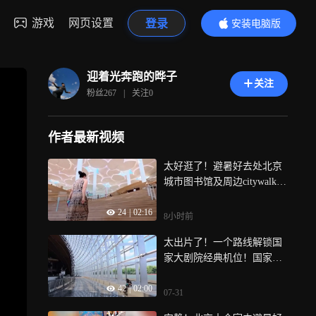
游戏
网页设置
登录
安装电脑版
内容更精彩
迎着光奔跑的晔子
关注
粉丝
267
|
关注
0
作者最新视频
太好逛了！避暑好去处北京
城市图书馆及周边citywalk
一天时间逛遍北京三大文化
24
|
02:16
地标！看书 看展 拍照 打
8小时前
卡，全程几乎都是空调，太
太出片了！一个路线解锁国
赞了！北京城市图书馆-北京
家大剧院经典机位！国家大
大运河博物馆-北京艺术中心
剧院太好拍了！跟着视频带
42
|
02:00
你解锁国家大剧院所有经典
07-31
机位，绝对可以拍出人生大