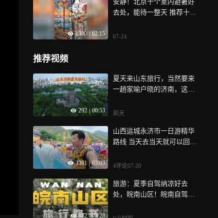
安静！北京十个室内避暑好
片！
去处，能待一整天 推荐十个
北京夏天室内避暑的好地
1330
|
02:15
方，人少又安静，每一个都
07-24
能待上一整天 中国美术馆-
奥加美术馆-国家自然博物
推荐视频
馆-中国国礼博物馆-中国电
影博物馆-中国人民革命军事
夏天来山东旅行，当然要来
博物馆-鲁迅博物馆-国家图
一趟家喻户晓的济南，这份
书馆-泰舍书局-国图书店
攻略请收好
292
|
00:53
前天
山西运城永济市一日游精华
路线 当天去当天就可以回，
特别适合带娃玩水避暑，记
3381
|
03:03
得收藏起来
4评论
07-20
旅游：夏季自驾纳凉好去
处，皖南山区！皖南自驾旅
游攻略！
882
|
05:28