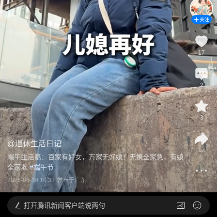
关注
17
2
3
@
退休生活日记
17
端午生活篇：百家有好女，万家无好媳！无媳全家急，有媳
全家欺
 #
端午节
2026-06-19 10:33
发布于
广东
打开
腾讯新闻客户端说两句