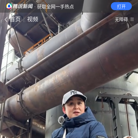
· 获取全网一手热点
打开
首页
视频
无障碍