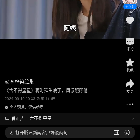
关注
1
评论
收藏
@
李梓染追剧
《舍不得星星》蒋时延生病了，唐漾照顾他
分享
2026-06-19 10:33
发布于
山东
个人观点，仅供参考
舍不得星星
看正片
打开
腾讯新闻客户端说两句