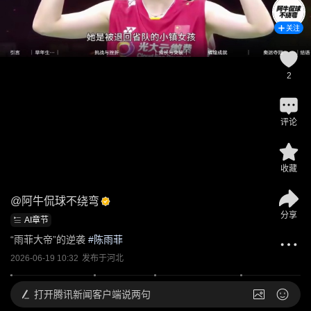
关注
2
评论
收藏
@
阿牛侃球不绕弯
分享
AI章节
“雨菲大帝”的逆袭
 #
陈雨菲
2026-06-19 10:32
发布于
河北
打开
腾讯新闻客户端说两句