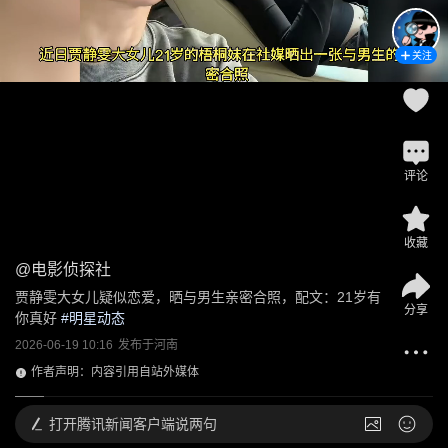
关注
评论
收藏
@
电影侦探社
贾静雯大女儿疑似恋爱，晒与男生亲密合照，配文：21岁有
分享
你真好
 #
明星动态
2026-06-19 10:16
发布于
河南
作者声明：内容引用自站外媒体
打开
腾讯新闻客户端说两句