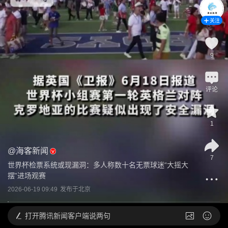
关注
9
评论
1
@
海客新闻
7
世界杯检票系统或现漏洞：多人称数十名无票球迷“大摇大
摆”进场观赛
2026-06-19 09:49
发布于
北京
打开
腾讯新闻客户端说两句