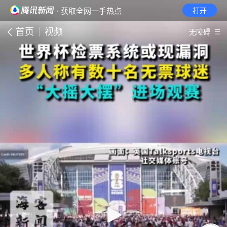
· 获取全网一手热点
打开
首页
视频
无障碍