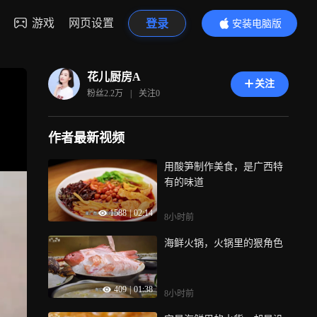
游戏
网页设置
登录
安装电脑版
内容更精彩
花儿厨房A
关注
粉丝
2.2万
|
关注
0
作者最新视频
用酸笋制作美食，是广西特
有的味道
1588
|
02:14
8小时前
海鲜火锅，火锅里的狠角色
409
|
01:38
8小时前