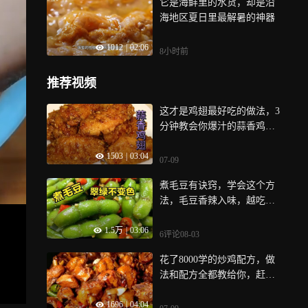
它是海鲜里的水货，却是沿
海地区夏日里最解暑的神器
1012
|
02:06
8小时前
推荐视频
这才是鸡翅最好吃的做法，3
分钟教会你爆汁的蒜香鸡
翅，太香了
1503
|
03:04
07-09
煮毛豆有诀窍，学会这个方
法，毛豆香辣入味，越吃越
有味道
1.5万
|
03:06
6评论
08-03
花了8000学的炒鸡配方，做
法和配方全都教给你，赶紧
收藏起来
1696
|
04:04