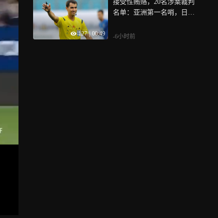
接受性贿赂，20名涉案裁判
名单：亚洲第一名哨，日本2
主裁、香港1人
127
|
00:49
-6小时前