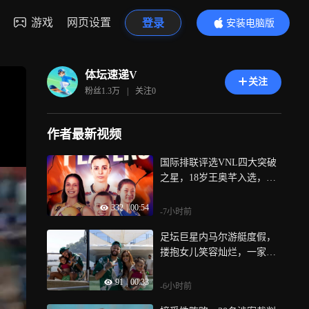
游戏
网页设置
登录
安装电脑版
内容更精彩
体坛速递V
关注
粉丝
1.3万
|
关注
0
作者最新视频
国际排联评选VNL四大突破
之星，18岁王奥芊入选，黑
八奇迹贡献关键扣杀
332
|
00:54
-7小时前
足坛巨星内马尔游艇度假，
搂抱女儿笑容灿烂，一家三
口同框氛围感直接拉满
91
|
00:33
-6小时前