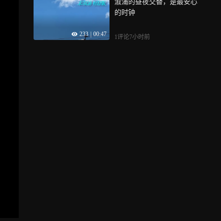
溆浦的昼夜交替，是最安心
的时钟
233
|
00:47
1评论
7小时前