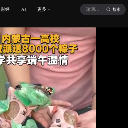
财经
AI
更多
潇湘晨报
搜索