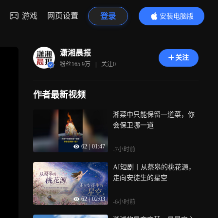
游戏
网页设置
登录
安装电脑版
内容更精彩
潇湘晨报
关注
粉丝
165.9万
|
关注
0
作者最新视频
湘菜中只能保留一道菜，你
会保卫哪一道
62
|
01:47
-7小时前
AI短剧丨从蔡皋的桃花源，
走向安徒生的星空
62
|
02:03
-6小时前